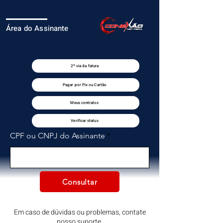
Área do Assinante
2ª via da fatura
Pagar por Pix ou Cartão
Meus contratos
Verificar status
CPF ou CNPJ do Assinante
Consultar
Em caso de dúvidas ou problemas, contate
nosso suporte.